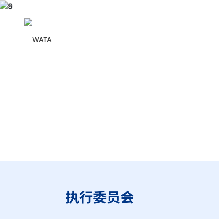
执行委员会
肖越勇
David C. Madoff
主席
候任主席