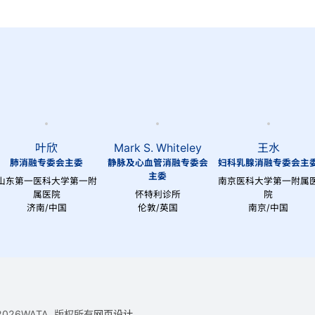
叶欣
Mark S. Whiteley
王水
肺消融专委会主委
静脉及心血管消融专委会
妇科乳腺消融专委会主
主委
山东第一医科大学第一附
南京医科大学第一附属
属医院
怀特利诊所
院
济南/中国
伦敦/英国
南京/中国
2026WATA. 版权所有
网页设计